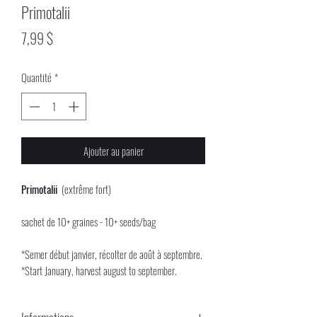
Primotalii
Prix
7,99 $
Quantité
*
Ajouter au panier
Primotalii
(extrême fort)
sachet de 10+ graines - 10+ seeds/bag
*Semer début janvier, récolter de août à septembre.
*Start January, harvest august to september.