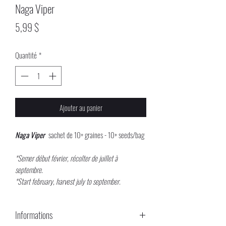
Naga Viper
Prix
5,99 $
Quantité
*
Ajouter au panier
Naga Viper
sachet de 10+ graines - 10+ seeds/bag
*Semer début février, récolter de juillet à
septembre.
*Start february, harvest july to september.
Informations