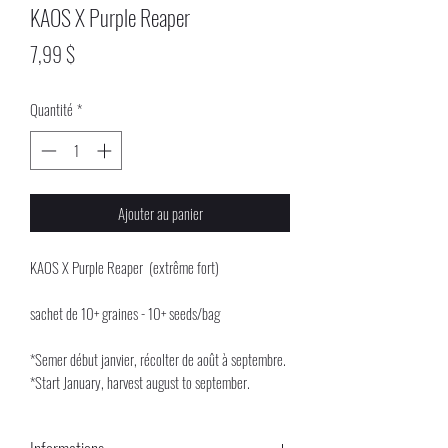
KAOS X Purple Reaper
Prix
7,99 $
Quantité
*
Ajouter au panier
KAOS X Purple Reaper (extrême fort)
sachet de 10+ graines - 10+ seeds/bag
*Semer début janvier, récolter de août à septembre.
*Start January, harvest august to september.