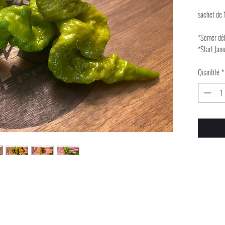
sachet de 
*Semer déb
*Start Jan
Quantité
*