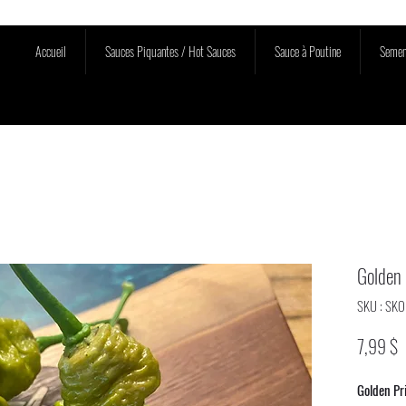
Accueil
Sauces Piquantes / Hot Sauces
Sauce à Poutine
Semen
Golden 
SKU : SK
P
7,99 $
Golden Pr