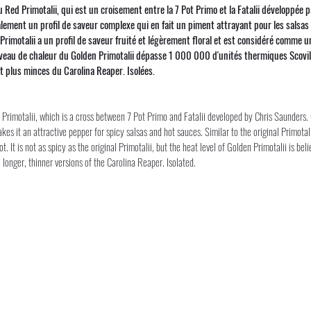
u Red Primotalii, qui est un croisement entre la 7 Pot Primo et la Fatalii développée 
alement un profil de saveur complexe qui en fait un piment attrayant pour les salsas
 Primotalii a un profil de saveur fruité et légèrement floral et est considéré comme un
niveau de chaleur du Golden Primotalii dépasse 1 000 000 d'unités thermiques Scovil
t plus minces du Carolina Reaper. Isolées.
 Primotalii, which is a cross between 7 Pot Primo and Fatalii developed by Chris Saunders. 
akes it an attractive pepper for spicy salsas and hot sauces. Similar to the original Primotali
hot. It is not as spicy as the original Primotalii, but the heat level of Golden Primotalii is
 longer, thinner versions of the Carolina Reaper. Isolated.