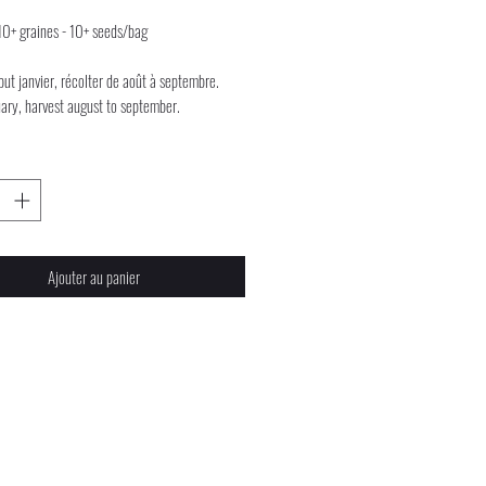
10+ graines - 10+ seeds/bag
ut janvier, récolter de août à septembre.
uary, harvest august to september.
Ajouter au panier