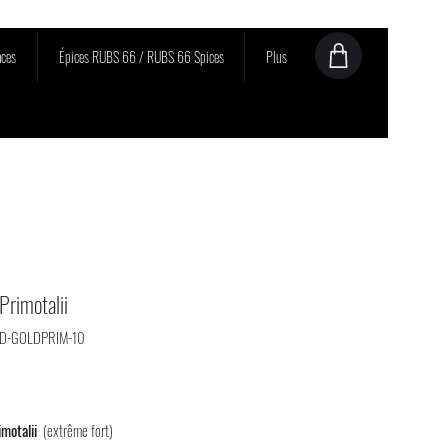
ces
Épices RUBS 66 / RUBS 66 Spices
Plus
Primotalii
OD-GOLDPRIM-10
rix
imotalii
(extrême fort)