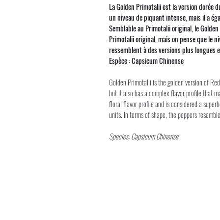
La Golden Primotalii est la version dorée d
un niveau de piquant intense, mais il a ég
Semblable au Primotalii original, le Golden
Primotalii original, mais on pense que le 
ressemblent à des versions plus longues e
Espèce : Capsicum Chinense
Golden Primotalii is the golden version of Red
but it also has a complex flavor profile that m
floral flavor profile and is considered a super
units. In terms of shape, the peppers resemble
Species: Capsicum Chinense