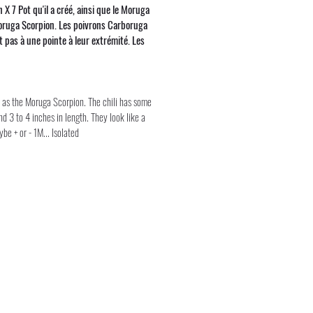
 7 Pot qu'il a créé, ainsi que le Moruga
 Moruga Scorpion. Les poivrons Carboruga
 pas à une pointe à leur extrémité. Les
l as the Moruga Scorpion. The chili has some
d 3 to 4 inches in length. They look like a
be + or - 1M... Isolated