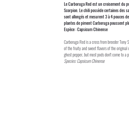
Le Carboruga Red est un croisement du pro
Scorpion. Le chili possède certaines des 
sont allongés et mesurent 3 à 4 pouces de 
plantes de piment Carboruga poussent plus 
Espèce : Capsicum Chinense
Carboruga Red is a cross from breeder Tony Sh
of the fruity and sweet flavors of the origina
ghost pepper, but most pods don't come to a po
Species: Capsicum Chinense