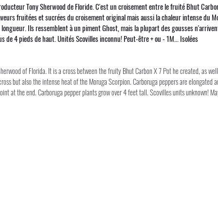
ducteur Tony Sherwood de Floride. C'est un croisement entre le fruité Bhut Carbon X
saveurs fruitées et sucrées du croisement original mais aussi la chaleur intense du
longueur. Ils ressemblent à un piment Ghost, mais la plupart des gousses n'arrivent
de 4 pieds de haut. Unités Scovilles inconnu! Peut-être + ou - 1M... Isolées
erwood of Florida. It is a cross between the fruity Bhut Carbon X 7 Pot he created, as wel
l cross but also the intense heat of the Moruga Scorpion. Carboruga peppers are elongated an
int at the end. Carboruga pepper plants grow over 4 feet tall. Scovilles units unknown! May