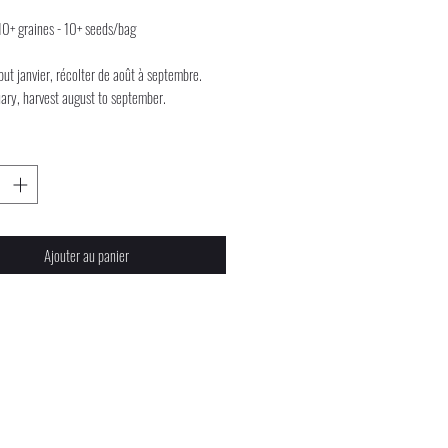
10+ graines - 10+ seeds/bag
ut janvier, récolter de août à septembre.
uary, harvest august to september.
Ajouter au panier