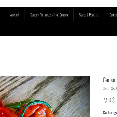
Accueil
Sauces Piquantes / Hot Sauces
Sauce à Poutine
Semen
Carbor
SKU : SK
P
7,99 $
Carborug