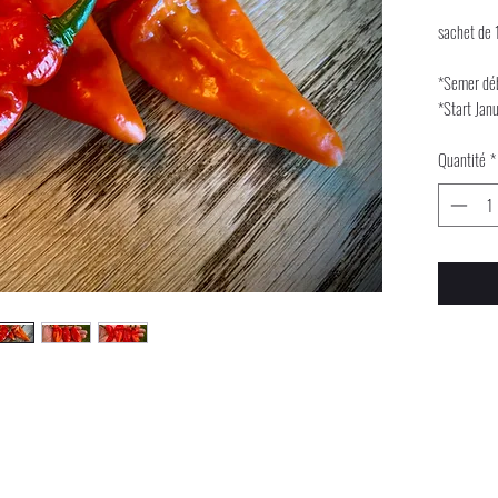
sachet de 
*Semer déb
*Start Jan
Quantité
*