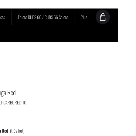
ces
Épices RUBS 66 / RUBS 66 Spices
Plus
uga Red
OD-CARBORED-10
rix
a Red
(très fort)