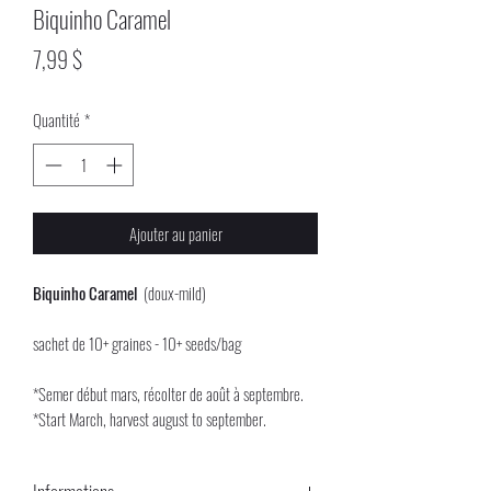
Biquinho Caramel
Prix
7,99 $
Quantité
*
Ajouter au panier
Biquinho Caramel
(doux-mild)
sachet de 10+ graines - 10+ seeds/bag
*Semer début mars, récolter de août à septembre.
*Start March, harvest august to september.