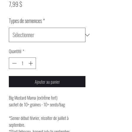
Prix
7,99 $
Types de semences
*
Quantité
*
Ajouter au panier
Big Mustard Mama (extrême fort)
sachet de 10+ graines - 10+ seeds/bag
*Semer début février, récolter de juillet à
septembre.
*Start february, harvest july to september.