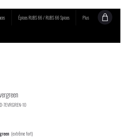
ces
Épices RUBS 66 / RUBS 66 Spices
Plus
vergreen
OD-7EVRGREN-10
rix
rgreen
(extrême fort)