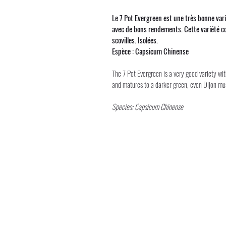
Le 7 Pot Evergreen est une très bonne var
avec de bons rendements. Cette variété com
scovilles. Isolées.
Espèce : Capsicum Chinense
The 7 Pot Evergreen is a very good variety wit
and matures to a darker green, even Dijon must
Species: Capsicum Chinense