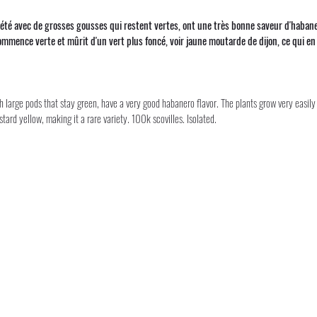
iété avec de grosses gousses qui restent vertes, ont une très bonne saveur d'habane
mence verte et mûrit d'un vert plus foncé, voir jaune moutarde de dijon, ce qui en 
h large pods that stay green, have a very good habanero flavor. The plants grow very easily 
ard yellow, making it a rare variety. 100k scovilles. Isolated.