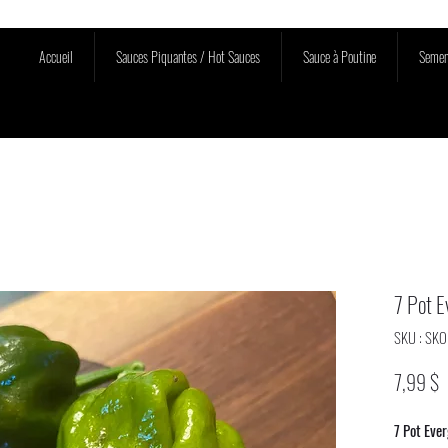
Accueil
Sauces Piquantes / Hot Sauces
Sauce à Poutine
Semen
7 Pot E
SKU : SK
P
7,99 $
7 Pot Eve