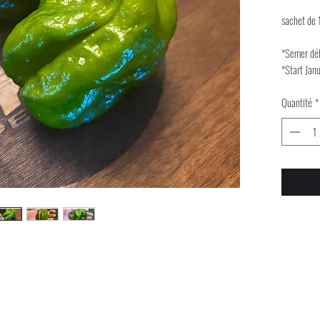
sachet de 
*Semer déb
*Start Jan
Quantité
*