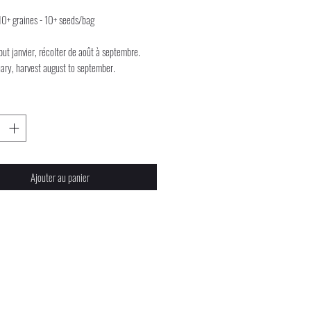
10+ graines - 10+ seeds/bag
ut janvier, récolter de août à septembre.
uary, harvest august to september.
Ajouter au panier